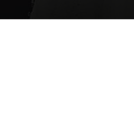
14.01.2025
Allergie vs. Unverträglichkeit
Immer häufiger hört man von bestimmten Nahrungsmittelunverträglichkeiten bzw.
Lebensmittelallergien. Was ist jedoch der Unterschied zwischen einer Allergie und
einer Unverträglichkeit? Wir erklären es kurz und knackig:
Eine
Allergie
ist eine körpereigene Reaktion des Immunsystems. Der Organismus
reagiert übermäßig stark auf einen (eigentlich ungefährlichen) Fremdstoff und
bildet so genannte IgE Antikörper dagegen. Je nachdem wie stark die
immunologische Reaktion ausfällt, können die Beschwerden von leichtem Jucken,