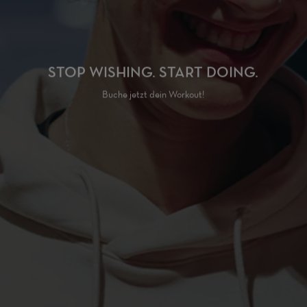
STOP WISHING. START DOING.
Buche jetzt dein Workout!